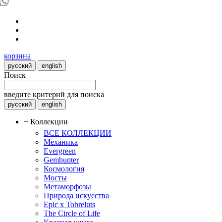
корзина
русский
english
Поиск
введите критерий для поиска
русский
english
+ Коллекции
ВСЕ КОЛЛЕКЦИИ
Механика
Evergreen
Gemhunter
Космология
Мосты
Метаморфозы
Природа искусства
Epic x Tobreluts
The Circle of Life