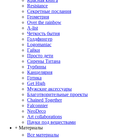
Красная книга
Resistance
Секретные послания
Геометрия
Over the rainbow
A-list
Четкость бытия
Голдфингер
Logomaniac
Гайки
Просто дети
Сирены Титана
Турбины
Канцелярия
Готика
Get High
Мужские аксессуары
Благотворительные проекты
Chained Together
Falconnier
NeoDeco
Аrt collaborations
Пауки под веществами
+ Материалы
Все материалы