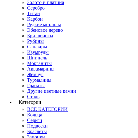
Золото и платина
Серебро
Титан
Карбон
Редкие металлы
Эбеновое дерево
Бриллианты
Рубины
Сапфиры
Изумруды
Шпинель
Морганиты
Аквамарины
Жемчуг
Турмалины
Гранаты
Другие цветные камни
Сталь
+ Категории
ВСЕ КАТЕГОРИИ
Кольца
Серьги
Подвески
Браслеты
Запонки