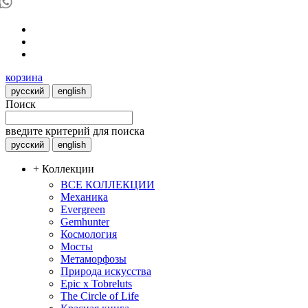
корзина
русский
english
Поиск
введите критерий для поиска
русский
english
+ Коллекции
ВСЕ КОЛЛЕКЦИИ
Механика
Evergreen
Gemhunter
Космология
Мосты
Метаморфозы
Природа искусства
Epic x Tobreluts
The Circle of Life