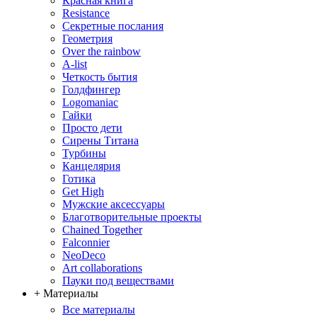
Красная книга
Resistance
Секретные послания
Геометрия
Over the rainbow
A-list
Четкость бытия
Голдфингер
Logomaniac
Гайки
Просто дети
Сирены Титана
Турбины
Канцелярия
Готика
Get High
Мужские аксессуары
Благотворительные проекты
Chained Together
Falconnier
NeoDeco
Аrt collaborations
Пауки под веществами
+ Материалы
Все материалы