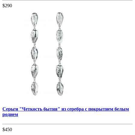
$290
Серьги "Четкость бытия" из серебра с покрытием белым
родием
$450