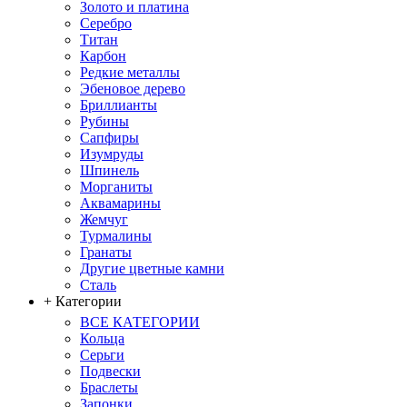
Золото и платина
Серебро
Титан
Карбон
Редкие металлы
Эбеновое дерево
Бриллианты
Рубины
Сапфиры
Изумруды
Шпинель
Морганиты
Аквамарины
Жемчуг
Турмалины
Гранаты
Другие цветные камни
Сталь
+ Категории
ВСЕ КАТЕГОРИИ
Кольца
Серьги
Подвески
Браслеты
Запонки