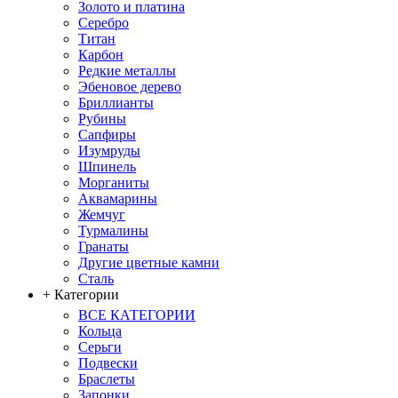
Золото и платина
Серебро
Титан
Карбон
Редкие металлы
Эбеновое дерево
Бриллианты
Рубины
Сапфиры
Изумруды
Шпинель
Морганиты
Аквамарины
Жемчуг
Турмалины
Гранаты
Другие цветные камни
Сталь
+ Категории
ВСЕ КАТЕГОРИИ
Кольца
Серьги
Подвески
Браслеты
Запонки