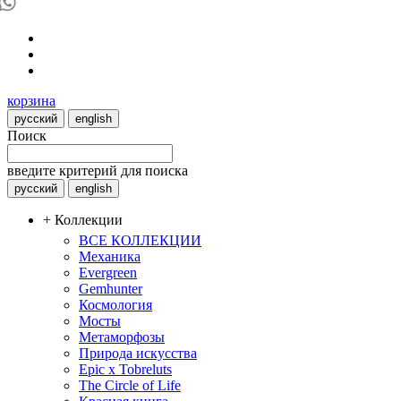
корзина
русский
english
Поиск
введите критерий для поиска
русский
english
+ Коллекции
ВСЕ КОЛЛЕКЦИИ
Механика
Evergreen
Gemhunter
Космология
Мосты
Метаморфозы
Природа искусства
Epic x Tobreluts
The Circle of Life