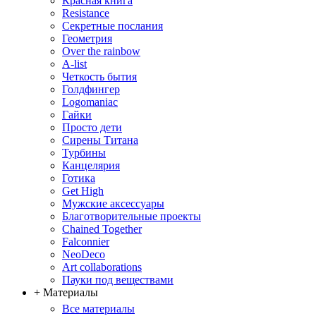
Красная книга
Resistance
Секретные послания
Геометрия
Over the rainbow
A-list
Четкость бытия
Голдфингер
Logomaniac
Гайки
Просто дети
Сирены Титана
Турбины
Канцелярия
Готика
Get High
Мужские аксессуары
Благотворительные проекты
Chained Together
Falconnier
NeoDeco
Аrt collaborations
Пауки под веществами
+ Материалы
Все материалы