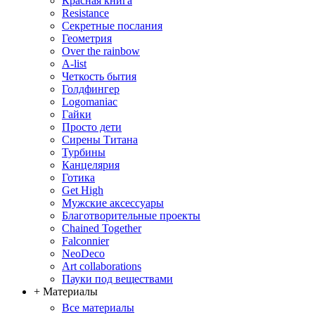
Красная книга
Resistance
Секретные послания
Геометрия
Over the rainbow
A-list
Четкость бытия
Голдфингер
Logomaniac
Гайки
Просто дети
Сирены Титана
Турбины
Канцелярия
Готика
Get High
Мужские аксессуары
Благотворительные проекты
Chained Together
Falconnier
NeoDeco
Аrt collaborations
Пауки под веществами
+ Материалы
Все материалы