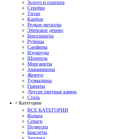
Золото и платина
Серебро
Титан
Карбон
Редкие металлы
Эбеновое дерево
Бриллианты
Рубины
Сапфиры
Изумруды
Шпинель
Морганиты
Аквамарины
Жемчуг
Турмалины
Гранаты
Другие цветные камни
Сталь
+ Категории
ВСЕ КАТЕГОРИИ
Кольца
Серьги
Подвески
Браслеты
Запонки