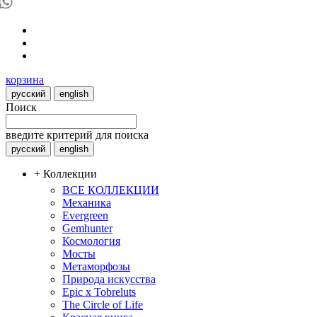
корзина
русский
english
Поиск
введите критерий для поиска
русский
english
+ Коллекции
ВСЕ КОЛЛЕКЦИИ
Механика
Evergreen
Gemhunter
Космология
Мосты
Метаморфозы
Природа искусства
Epic x Tobreluts
The Circle of Life