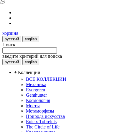
корзина
русский
english
Поиск
введите критерий для поиска
русский
english
+ Коллекции
ВСЕ КОЛЛЕКЦИИ
Механика
Evergreen
Gemhunter
Космология
Мосты
Метаморфозы
Природа искусства
Epic x Tobreluts
The Circle of Life