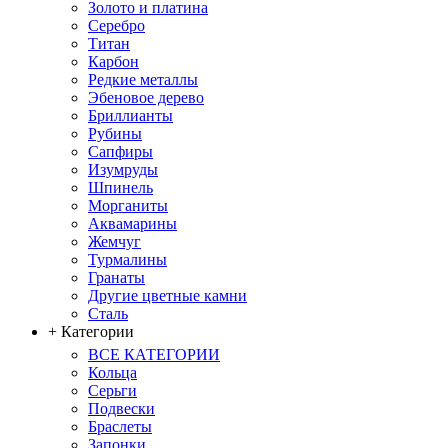
Золото и платина
Серебро
Титан
Карбон
Редкие металлы
Эбеновое дерево
Бриллианты
Рубины
Сапфиры
Изумруды
Шпинель
Морганиты
Аквамарины
Жемчуг
Турмалины
Гранаты
Другие цветные камни
Сталь
+ Категории
ВСЕ КАТЕГОРИИ
Кольца
Серьги
Подвески
Браслеты
Запонки