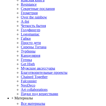
Красная книга
Resistance
Секретные послания
Геометрия
Over the rainbow
A-list
Четкость бытия
Голдфингер
Logomaniac
Гайки
Просто дети
Сирены Титана
Турбины
Канцелярия
Готика
Get High
Мужские аксессуары
Благотворительные проекты
Chained Together
Falconnier
NeoDeco
Аrt collaborations
Пауки под веществами
+ Материалы
Все материалы