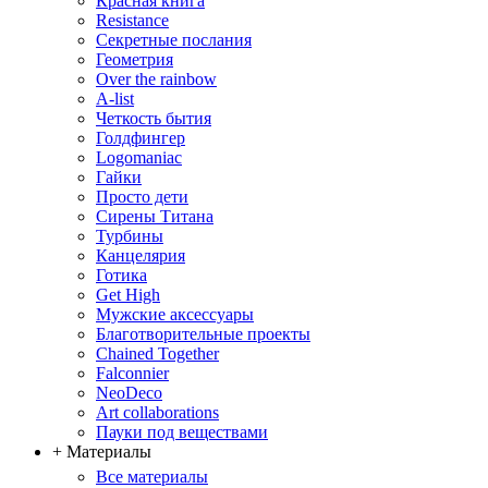
Красная книга
Resistance
Секретные послания
Геометрия
Over the rainbow
A-list
Четкость бытия
Голдфингер
Logomaniac
Гайки
Просто дети
Сирены Титана
Турбины
Канцелярия
Готика
Get High
Мужские аксессуары
Благотворительные проекты
Chained Together
Falconnier
NeoDeco
Аrt collaborations
Пауки под веществами
+ Материалы
Все материалы