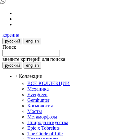
корзина
русский
english
Поиск
введите критерий для поиска
русский
english
+ Коллекции
ВСЕ КОЛЛЕКЦИИ
Механика
Evergreen
Gemhunter
Космология
Мосты
Метаморфозы
Природа искусства
Epic x Tobreluts
The Circle of Life