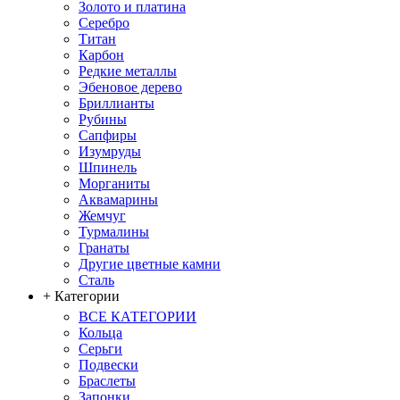
Золото и платина
Серебро
Титан
Карбон
Редкие металлы
Эбеновое дерево
Бриллианты
Рубины
Сапфиры
Изумруды
Шпинель
Морганиты
Аквамарины
Жемчуг
Турмалины
Гранаты
Другие цветные камни
Сталь
+ Категории
ВСЕ КАТЕГОРИИ
Кольца
Серьги
Подвески
Браслеты
Запонки