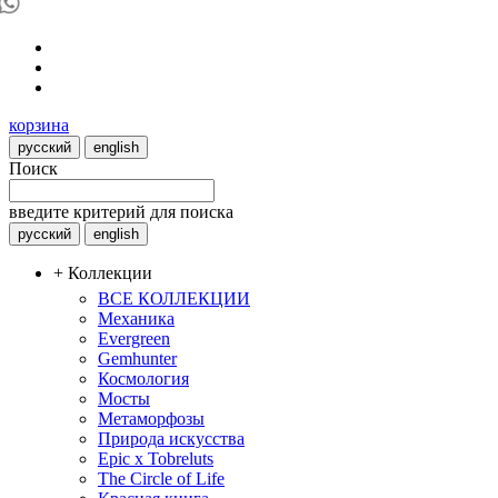
корзина
русский
english
Поиск
введите критерий для поиска
русский
english
+ Коллекции
ВСЕ КОЛЛЕКЦИИ
Механика
Evergreen
Gemhunter
Космология
Мосты
Метаморфозы
Природа искусства
Epic x Tobreluts
The Circle of Life