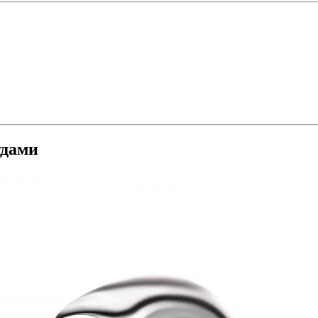
удами