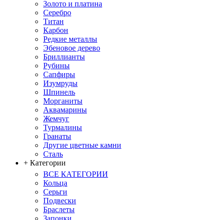
Золото и платина
Серебро
Титан
Карбон
Редкие металлы
Эбеновое дерево
Бриллианты
Рубины
Сапфиры
Изумруды
Шпинель
Морганиты
Аквамарины
Жемчуг
Турмалины
Гранаты
Другие цветные камни
Сталь
+ Категории
ВСЕ КАТЕГОРИИ
Кольца
Серьги
Подвески
Браслеты
Запонки