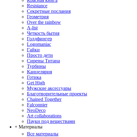
Красная книга
Resistance
Секретные послания
Геометрия
Over the rainbow
A-list
Четкость бытия
Голдфингер
Logomaniac
Гайки
Просто дети
Сирены Титана
Турбины
Канцелярия
Готика
Get High
Мужские аксессуары
Благотворительные проекты
Chained Together
Falconnier
NeoDeco
Аrt collaborations
Пауки под веществами
+ Материалы
Все материалы