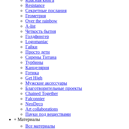
Красная книга
Resistance
Секретные послания
Геометрия
Over the rainbow
A-list
Четкость бытия
Голдфингер
Logomaniac
Гайки
Просто дети
Сирены Титана
Турбины
Канцелярия
Готика
Get High
Мужские аксессуары
Благотворительные проекты
Chained Together
Falconnier
NeoDeco
Аrt collaborations
Пауки под веществами
+ Материалы
Все материалы