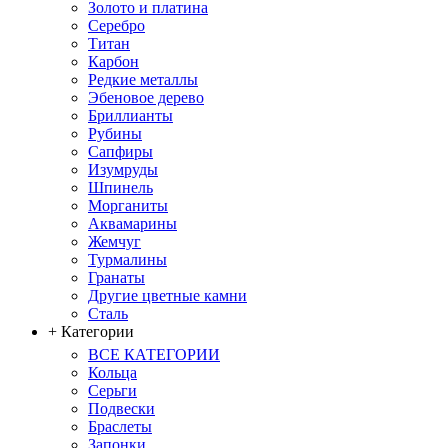
Золото и платина
Серебро
Титан
Карбон
Редкие металлы
Эбеновое дерево
Бриллианты
Рубины
Сапфиры
Изумруды
Шпинель
Морганиты
Аквамарины
Жемчуг
Турмалины
Гранаты
Другие цветные камни
Сталь
+ Категории
ВСЕ КАТЕГОРИИ
Кольца
Серьги
Подвески
Браслеты
Запонки