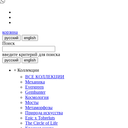
корзина
русский
english
Поиск
введите критерий для поиска
русский
english
+ Коллекции
ВСЕ КОЛЛЕКЦИИ
Механика
Evergreen
Gemhunter
Космология
Мосты
Метаморфозы
Природа искусства
Epic x Tobreluts
The Circle of Life