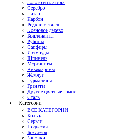
Золото и платина
Серебро
Титан
Карбон
Редкие металлы
Эбеновое дерево
Бриллианты
Рубины
Сапфиры
Изумруды
Шпинель
Морганиты
Аквамарины
Жемчуг
Турмалины
Гранаты
Другие цветные камни
Сталь
+ Категории
ВСЕ КАТЕГОРИИ
Кольца
Серьги
Подвески
Браслеты
Запонки