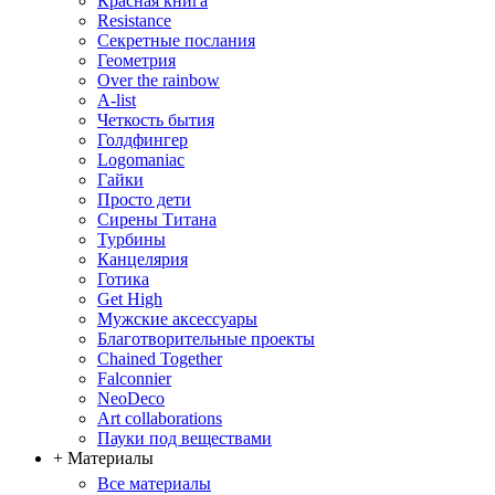
Красная книга
Resistance
Секретные послания
Геометрия
Over the rainbow
A-list
Четкость бытия
Голдфингер
Logomaniac
Гайки
Просто дети
Сирены Титана
Турбины
Канцелярия
Готика
Get High
Мужские аксессуары
Благотворительные проекты
Chained Together
Falconnier
NeoDeco
Аrt collaborations
Пауки под веществами
+ Материалы
Все материалы