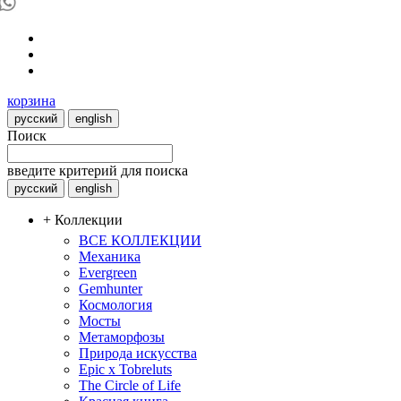
корзина
русский
english
Поиск
введите критерий для поиска
русский
english
+ Коллекции
ВСЕ КОЛЛЕКЦИИ
Механика
Evergreen
Gemhunter
Космология
Мосты
Метаморфозы
Природа искусства
Epic x Tobreluts
The Circle of Life