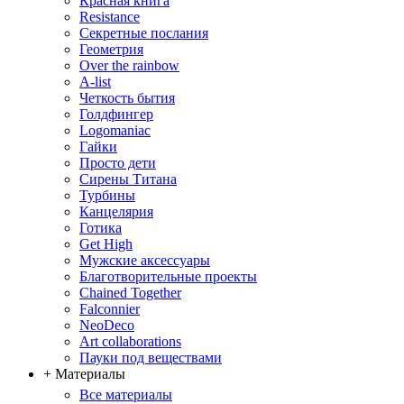
Красная книга
Resistance
Секретные послания
Геометрия
Over the rainbow
A-list
Четкость бытия
Голдфингер
Logomaniac
Гайки
Просто дети
Сирены Титана
Турбины
Канцелярия
Готика
Get High
Мужские аксессуары
Благотворительные проекты
Chained Together
Falconnier
NeoDeco
Аrt collaborations
Пауки под веществами
+ Материалы
Все материалы