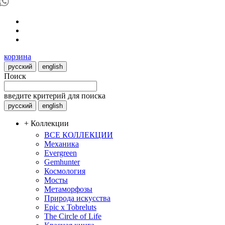
корзина
русский
english
Поиск
введите критерий для поиска
русский
english
+ Коллекции
ВСЕ КОЛЛЕКЦИИ
Механика
Evergreen
Gemhunter
Космология
Мосты
Метаморфозы
Природа искусства
Epic x Tobreluts
The Circle of Life