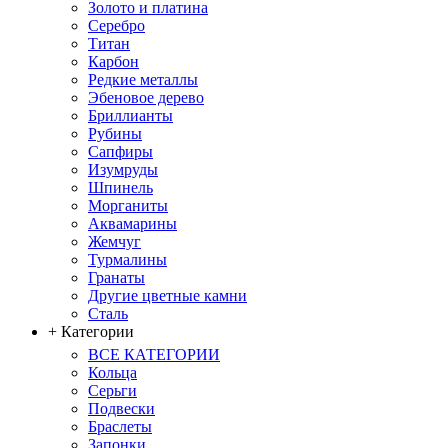
Золото и платина
Серебро
Титан
Карбон
Редкие металлы
Эбеновое дерево
Бриллианты
Рубины
Сапфиры
Изумруды
Шпинель
Морганиты
Аквамарины
Жемчуг
Турмалины
Гранаты
Другие цветные камни
Сталь
+ Категории
ВСЕ КАТЕГОРИИ
Кольца
Серьги
Подвески
Браслеты
Запонки