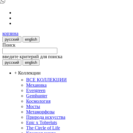
корзина
русский
english
Поиск
введите критерий для поиска
русский
english
+ Коллекции
ВСЕ КОЛЛЕКЦИИ
Механика
Evergreen
Gemhunter
Космология
Мосты
Метаморфозы
Природа искусства
Epic x Tobreluts
The Circle of Life