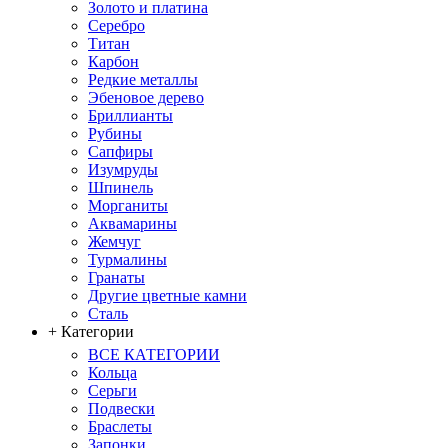
Золото и платина
Серебро
Титан
Карбон
Редкие металлы
Эбеновое дерево
Бриллианты
Рубины
Сапфиры
Изумруды
Шпинель
Морганиты
Аквамарины
Жемчуг
Турмалины
Гранаты
Другие цветные камни
Сталь
+ Категории
ВСЕ КАТЕГОРИИ
Кольца
Серьги
Подвески
Браслеты
Запонки