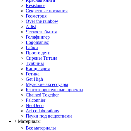
Красная книга
Resistance
Секретные послания
Геометрия
Over the rainbow
A-list
Четкость бытия
Голдфингер
Logomaniac
Гайки
Просто дети
Сирены Титана
Турбины
Канцелярия
Готика
Get High
Мужские аксессуары
Благотворительные проекты
Chained Together
Falconnier
NeoDeco
Аrt collaborations
Пауки под веществами
+ Материалы
Все материалы