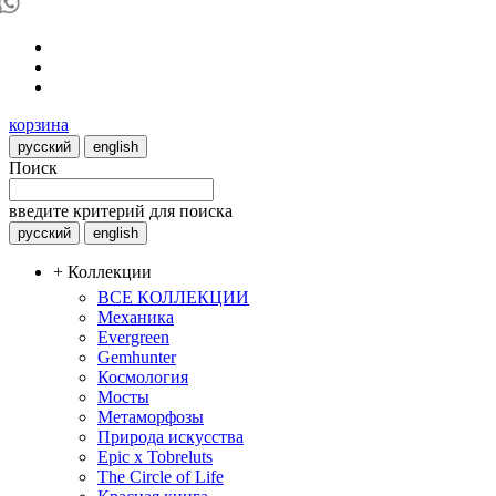
корзина
русский
english
Поиск
введите критерий для поиска
русский
english
+ Коллекции
ВСЕ КОЛЛЕКЦИИ
Механика
Evergreen
Gemhunter
Космология
Мосты
Метаморфозы
Природа искусства
Epic x Tobreluts
The Circle of Life