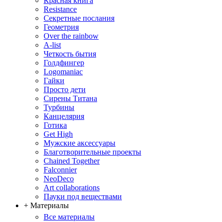
Красная книга
Resistance
Секретные послания
Геометрия
Over the rainbow
A-list
Четкость бытия
Голдфингер
Logomaniac
Гайки
Просто дети
Сирены Титана
Турбины
Канцелярия
Готика
Get High
Мужские аксессуары
Благотворительные проекты
Chained Together
Falconnier
NeoDeco
Аrt collaborations
Пауки под веществами
+ Материалы
Все материалы