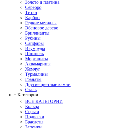
Золото и платина
Серебро
Титан
Карбон
Редкие металлы
Эбеновое дерево
Бриллианты
Рубины
Сапфиры
Изумруды
Шпинель
Морганиты
Аквамарины
Жемчуг
Турмалины
Гранаты
Другие цветные камни
Сталь
+ Категории
ВСЕ КАТЕГОРИИ
Кольца
Серьги
Подвески
Браслеты
Запонки