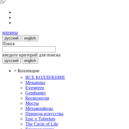
корзина
русский
english
Поиск
введите критерий для поиска
русский
english
+ Коллекции
ВСЕ КОЛЛЕКЦИИ
Механика
Evergreen
Gemhunter
Космология
Мосты
Метаморфозы
Природа искусства
Epic x Tobreluts
The Circle of Life