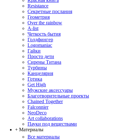
Красная книга
Resistance
Секретные послания
Геометрия
Over the rainbow
A-list
Четкость бытия
Голдфингер
Logomaniac
Гайки
Просто дети
Сирены Титана
Турбины
Канцелярия
Готика
Get High
Мужские аксессуары
Благотворительные проекты
Chained Together
Falconnier
NeoDeco
Аrt collaborations
Пауки под веществами
+ Материалы
Все материалы