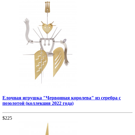
Елочная игрушка "Червонная королева" из серебра с
позолотой (коллекция 2022 года)
$225