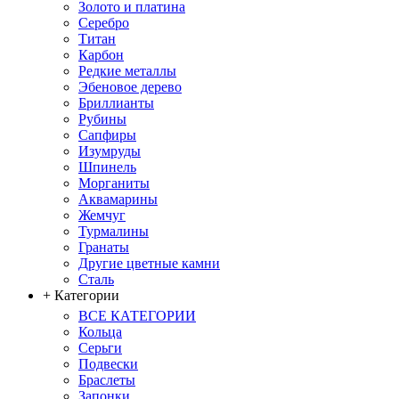
Золото и платина
Серебро
Титан
Карбон
Редкие металлы
Эбеновое дерево
Бриллианты
Рубины
Сапфиры
Изумруды
Шпинель
Морганиты
Аквамарины
Жемчуг
Турмалины
Гранаты
Другие цветные камни
Сталь
+ Категории
ВСЕ КАТЕГОРИИ
Кольца
Серьги
Подвески
Браслеты
Запонки