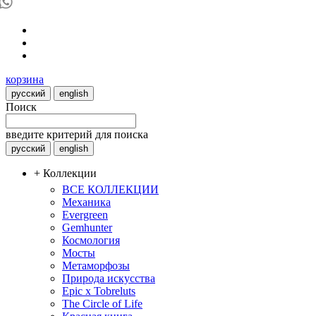
корзина
русский
english
Поиск
введите критерий для поиска
русский
english
+ Коллекции
ВСЕ КОЛЛЕКЦИИ
Механика
Evergreen
Gemhunter
Космология
Мосты
Метаморфозы
Природа искусства
Epic x Tobreluts
The Circle of Life