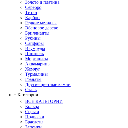
Золото и платина
Серебро
Титан
Карбон
Редкие металлы
Эбеновое дерево
Бриллианты
Рубины
Сапфиры
Изумруды
Шпинель
Морганиты
Аквамарины
Жемчуг
Турмалины
Гранаты
Другие цветные камни
Сталь
+ Категории
ВСЕ КАТЕГОРИИ
Кольца
Серьги
Подвески
Браслеты
Запонки