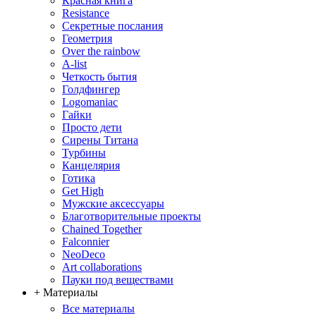
Красная книга
Resistance
Секретные послания
Геометрия
Over the rainbow
A-list
Четкость бытия
Голдфингер
Logomaniac
Гайки
Просто дети
Сирены Титана
Турбины
Канцелярия
Готика
Get High
Мужские аксессуары
Благотворительные проекты
Chained Together
Falconnier
NeoDeco
Аrt collaborations
Пауки под веществами
+ Материалы
Все материалы