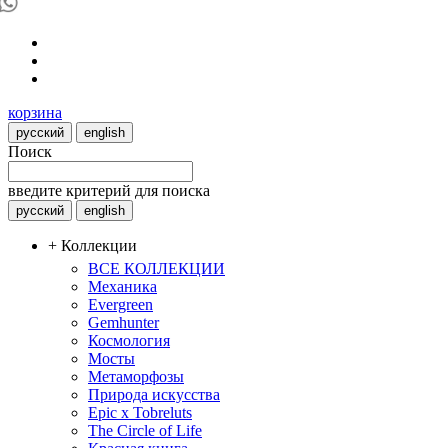
корзина
русский
english
Поиск
введите критерий для поиска
русский
english
+ Коллекции
ВСЕ КОЛЛЕКЦИИ
Механика
Evergreen
Gemhunter
Космология
Мосты
Метаморфозы
Природа искусства
Epic x Tobreluts
The Circle of Life