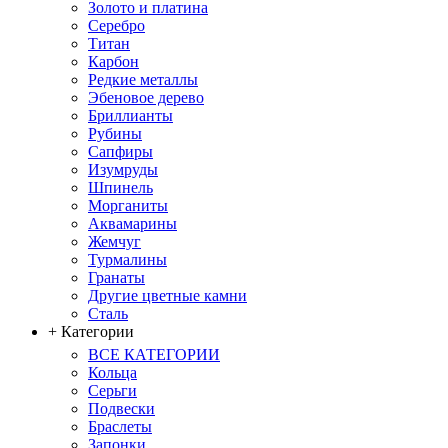
Золото и платина
Серебро
Титан
Карбон
Редкие металлы
Эбеновое дерево
Бриллианты
Рубины
Сапфиры
Изумруды
Шпинель
Морганиты
Аквамарины
Жемчуг
Турмалины
Гранаты
Другие цветные камни
Сталь
+ Категории
ВСЕ КАТЕГОРИИ
Кольца
Серьги
Подвески
Браслеты
Запонки