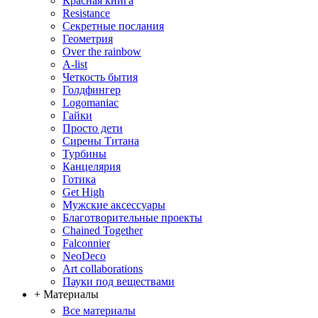
Красная книга
Resistance
Секретные послания
Геометрия
Over the rainbow
A-list
Четкость бытия
Голдфингер
Logomaniac
Гайки
Просто дети
Сирены Титана
Турбины
Канцелярия
Готика
Get High
Мужские аксессуары
Благотворительные проекты
Chained Together
Falconnier
NeoDeco
Аrt collaborations
Пауки под веществами
+ Материалы
Все материалы