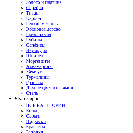
Золото и платина
Серебро
Титан
Карбон
Редкие металлы
Эбеновое дерево
Бриллианты
Рубины
Сапфиры
Изумруды
Шпинель
Морганиты
Аквамарины
Жемчуг
Турмалины
Гранаты
Другие цветные камни
Сталь
+ Категории
ВСЕ КАТЕГОРИИ
Кольца
Серьги
Подвески
Браслеты
Запонки