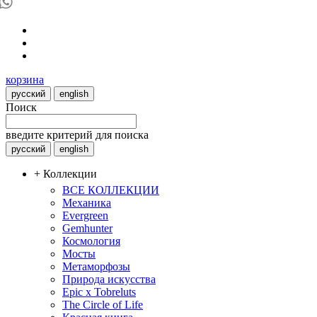
корзина
русский
english
Поиск
введите критерий для поиска
русский
english
+ Коллекции
ВСЕ КОЛЛЕКЦИИ
Механика
Evergreen
Gemhunter
Космология
Мосты
Метаморфозы
Природа искусства
Epic x Tobreluts
The Circle of Life