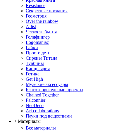
Красная книга
Resistance
Секретные послания
Геометрия
Over the rainbow
A-list
Четкость бытия
Голдфингер
Logomaniac
Гайки
Просто дети
Сирены Титана
Турбины
Канцелярия
Готика
Get High
Мужские аксессуары
Благотворительные проекты
Chained Together
Falconnier
NeoDeco
Аrt collaborations
Пауки под веществами
+ Материалы
Все материалы