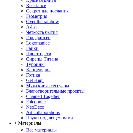
Красная книга
Resistance
Секретные послания
Геометрия
Over the rainbow
A-list
Четкость бытия
Голдфингер
Logomaniac
Гайки
Просто дети
Сирены Титана
Турбины
Канцелярия
Готика
Get High
Мужские аксессуары
Благотворительные проекты
Chained Together
Falconnier
NeoDeco
Аrt collaborations
Пауки под веществами
+ Материалы
Все материалы