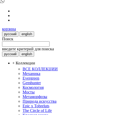
корзина
русский
english
Поиск
введите критерий для поиска
русский
english
+ Коллекции
ВСЕ КОЛЛЕКЦИИ
Механика
Evergreen
Gemhunter
Космология
Мосты
Метаморфозы
Природа искусства
Epic x Tobreluts
The Circle of Life