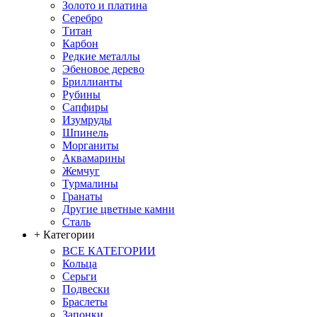
Золото и платина
Серебро
Титан
Карбон
Редкие металлы
Эбеновое дерево
Бриллианты
Рубины
Сапфиры
Изумруды
Шпинель
Морганиты
Аквамарины
Жемчуг
Турмалины
Гранаты
Другие цветные камни
Сталь
+ Категории
ВСЕ КАТЕГОРИИ
Кольца
Серьги
Подвески
Браслеты
Запонки