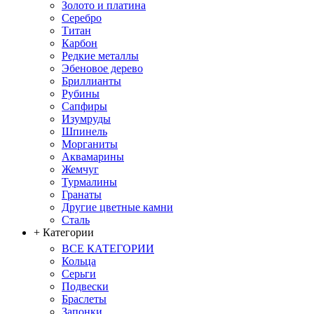
Золото и платина
Серебро
Титан
Карбон
Редкие металлы
Эбеновое дерево
Бриллианты
Рубины
Сапфиры
Изумруды
Шпинель
Морганиты
Аквамарины
Жемчуг
Турмалины
Гранаты
Другие цветные камни
Сталь
+ Категории
ВСЕ КАТЕГОРИИ
Кольца
Серьги
Подвески
Браслеты
Запонки