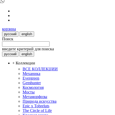
корзина
русский
english
Поиск
введите критерий для поиска
русский
english
+ Коллекции
ВСЕ КОЛЛЕКЦИИ
Механика
Evergreen
Gemhunter
Космология
Мосты
Метаморфозы
Природа искусства
Epic x Tobreluts
The Circle of Life