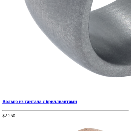
Кольцо из тантала с бриллиантами
$2 250