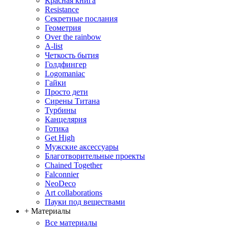
Красная книга
Resistance
Секретные послания
Геометрия
Over the rainbow
A-list
Четкость бытия
Голдфингер
Logomaniac
Гайки
Просто дети
Сирены Титана
Турбины
Канцелярия
Готика
Get High
Мужские аксессуары
Благотворительные проекты
Chained Together
Falconnier
NeoDeco
Аrt collaborations
Пауки под веществами
+ Материалы
Все материалы