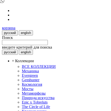
корзина
русский
english
Поиск
введите критерий для поиска
русский
english
+ Коллекции
ВСЕ КОЛЛЕКЦИИ
Механика
Evergreen
Gemhunter
Космология
Мосты
Метаморфозы
Природа искусства
Epic x Tobreluts
The Circle of Life