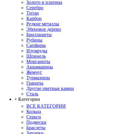
Золото и платина
Серебро
Титан
Карбон
Редкие металлы
Эбеновое дерево
Бриллианты
Рубины
Сапфиры
Изумруды
Шпинель
Морганиты
Аквамарины
Жемчуг
Турмалины
Гранаты
Другие цветные камни
Сталь
+ Категории
ВСЕ КАТЕГОРИИ
Кольца
Серьги
Подвески
Браслеты
Запонки