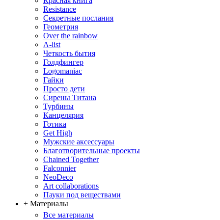
Красная книга
Resistance
Секретные послания
Геометрия
Over the rainbow
A-list
Четкость бытия
Голдфингер
Logomaniac
Гайки
Просто дети
Сирены Титана
Турбины
Канцелярия
Готика
Get High
Мужские аксессуары
Благотворительные проекты
Chained Together
Falconnier
NeoDeco
Аrt collaborations
Пауки под веществами
+ Материалы
Все материалы