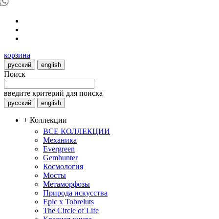
корзина
русский
english
Поиск
введите критерий для поиска
русский
english
+ Коллекции
ВСЕ КОЛЛЕКЦИИ
Механика
Evergreen
Gemhunter
Космология
Мосты
Метаморфозы
Природа искусства
Epic x Tobreluts
The Circle of Life