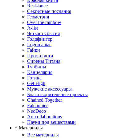
Красная книга
Resistance
Секретные послания
Геометрия
Over the rainbow
A-list
Четкость бытия
Голдфингер
Logomaniac
Гайки
Просто дети
Сирены Титана
Турбины
Канцелярия
Готика
Get High
Мужские аксессуары
Благотворительные проекты
Chained Together
Falconnier
NeoDeco
Аrt collaborations
Пауки под веществами
+ Материалы
Все материалы