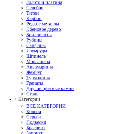
Золото и платина
Серебро
Титан
Карбон
Редкие металлы
Эбеновое дерево
Бриллианты
Рубины
Сапфиры
Изумруды
Шпинель
Морганиты
Аквамарины
Жемчуг
Турмалины
Гранаты
Другие цветные камни
Сталь
+ Категории
ВСЕ КАТЕГОРИИ
Кольца
Серьги
Подвески
Браслеты
Запонки