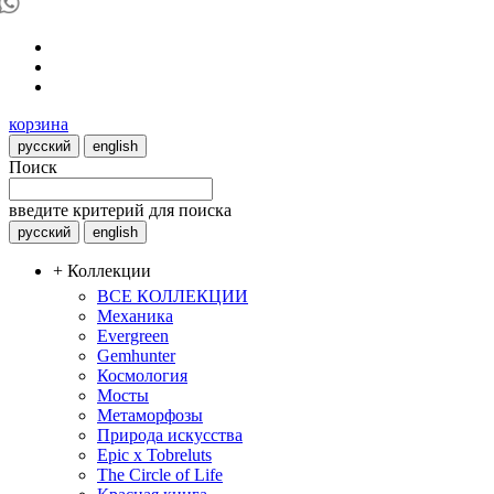
корзина
русский
english
Поиск
введите критерий для поиска
русский
english
+ Коллекции
ВСЕ КОЛЛЕКЦИИ
Механика
Evergreen
Gemhunter
Космология
Мосты
Метаморфозы
Природа искусства
Epic x Tobreluts
The Circle of Life