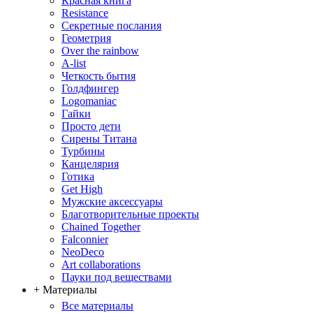
Красная книга
Resistance
Секретные послания
Геометрия
Over the rainbow
A-list
Четкость бытия
Голдфингер
Logomaniac
Гайки
Просто дети
Сирены Титана
Турбины
Канцелярия
Готика
Get High
Мужские аксессуары
Благотворительные проекты
Chained Together
Falconnier
NeoDeco
Аrt collaborations
Пауки под веществами
+ Материалы
Все материалы