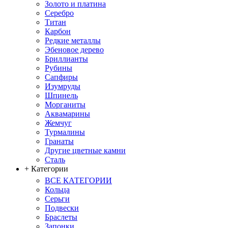
Золото и платина
Серебро
Титан
Карбон
Редкие металлы
Эбеновое дерево
Бриллианты
Рубины
Сапфиры
Изумруды
Шпинель
Морганиты
Аквамарины
Жемчуг
Турмалины
Гранаты
Другие цветные камни
Сталь
+ Категории
ВСЕ КАТЕГОРИИ
Кольца
Серьги
Подвески
Браслеты
Запонки