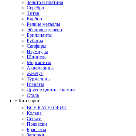
Золото и платина
Серебро
Титан
Карбон
Редкие металлы
Эбеновое дерево
Бриллианты
Рубины
Сапфиры
Изумруды
Шпинель
Морганиты
Аквамарины
Жемчуг
Турмалины
Гранаты
Другие цветные камни
Сталь
+ Категории
ВСЕ КАТЕГОРИИ
Кольца
Серьги
Подвески
Браслеты
Запонки