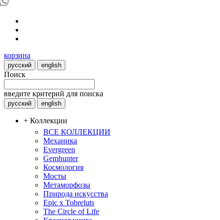
корзина
русский
english
Поиск
введите критерий для поиска
русский
english
+ Коллекции
ВСЕ КОЛЛЕКЦИИ
Механика
Evergreen
Gemhunter
Космология
Мосты
Метаморфозы
Природа искусства
Epic x Tobreluts
The Circle of Life