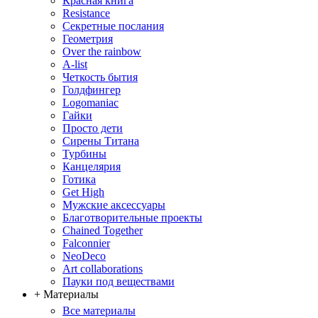
Красная книга
Resistance
Секретные послания
Геометрия
Over the rainbow
A-list
Четкость бытия
Голдфингер
Logomaniac
Гайки
Просто дети
Сирены Титана
Турбины
Канцелярия
Готика
Get High
Мужские аксессуары
Благотворительные проекты
Chained Together
Falconnier
NeoDeco
Аrt collaborations
Пауки под веществами
+ Материалы
Все материалы