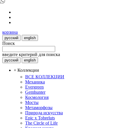
корзина
русский
english
Поиск
введите критерий для поиска
русский
english
+ Коллекции
ВСЕ КОЛЛЕКЦИИ
Механика
Evergreen
Gemhunter
Космология
Мосты
Метаморфозы
Природа искусства
Epic x Tobreluts
The Circle of Life