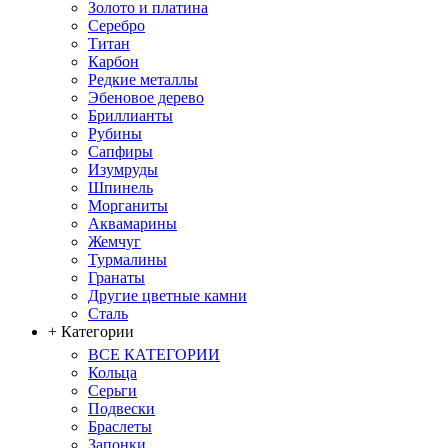
Золото и платина
Серебро
Титан
Карбон
Редкие металлы
Эбеновое дерево
Бриллианты
Рубины
Сапфиры
Изумруды
Шпинель
Морганиты
Аквамарины
Жемчуг
Турмалины
Гранаты
Другие цветные камни
Сталь
+ Категории
ВСЕ КАТЕГОРИИ
Кольца
Серьги
Подвески
Браслеты
Запонки