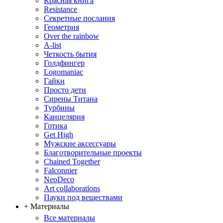
Красная книга
Resistance
Секретные послания
Геометрия
Over the rainbow
A-list
Четкость бытия
Голдфингер
Logomaniac
Гайки
Просто дети
Сирены Титана
Турбины
Канцелярия
Готика
Get High
Мужские аксессуары
Благотворительные проекты
Chained Together
Falconnier
NeoDeco
Аrt collaborations
Пауки под веществами
+ Материалы
Все материалы