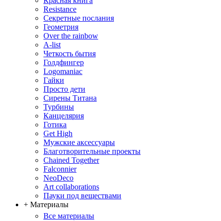
Красная книга
Resistance
Секретные послания
Геометрия
Over the rainbow
A-list
Четкость бытия
Голдфингер
Logomaniac
Гайки
Просто дети
Сирены Титана
Турбины
Канцелярия
Готика
Get High
Мужские аксессуары
Благотворительные проекты
Chained Together
Falconnier
NeoDeco
Аrt collaborations
Пауки под веществами
+ Материалы
Все материалы