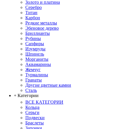
Золото и платина
Серебро
Титан
Карбон
Редкие металлы
Эбеновое дерево
Бриллианты
Рубины
Сапфиры
Изумруды
Шпинель
Морганиты
Аквамарины
Жемчуг
Турмалины
Гранаты
Другие цветные камни
Сталь
+ Категории
ВСЕ КАТЕГОРИИ
Кольца
Серьги
Подвески
Браслеты
Запонки