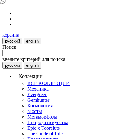
корзина
русский
english
Поиск
введите критерий для поиска
русский
english
+ Коллекции
ВСЕ КОЛЛЕКЦИИ
Механика
Evergreen
Gemhunter
Космология
Мосты
Метаморфозы
Природа искусства
Epic x Tobreluts
The Circle of Life