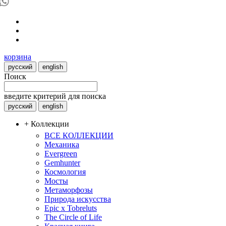
корзина
русский
english
Поиск
введите критерий для поиска
русский
english
+ Коллекции
ВСЕ КОЛЛЕКЦИИ
Механика
Evergreen
Gemhunter
Космология
Мосты
Метаморфозы
Природа искусства
Epic x Tobreluts
The Circle of Life