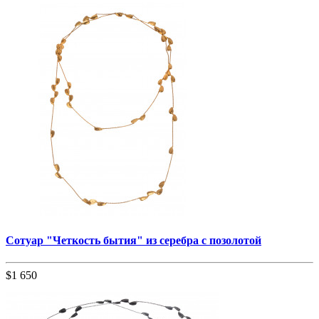
Сотуар "Четкость бытия" из серебра с позолотой
$1 650