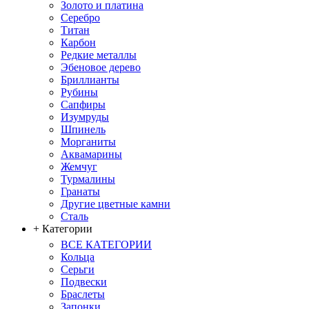
Золото и платина
Серебро
Титан
Карбон
Редкие металлы
Эбеновое дерево
Бриллианты
Рубины
Сапфиры
Изумруды
Шпинель
Морганиты
Аквамарины
Жемчуг
Турмалины
Гранаты
Другие цветные камни
Сталь
+ Категории
ВСЕ КАТЕГОРИИ
Кольца
Серьги
Подвески
Браслеты
Запонки