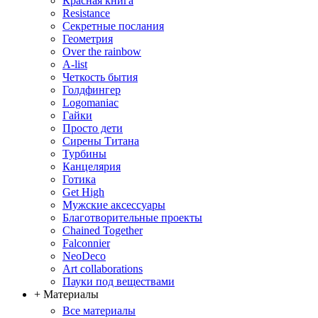
Красная книга
Resistance
Секретные послания
Геометрия
Over the rainbow
A-list
Четкость бытия
Голдфингер
Logomaniac
Гайки
Просто дети
Сирены Титана
Турбины
Канцелярия
Готика
Get High
Мужские аксессуары
Благотворительные проекты
Chained Together
Falconnier
NeoDeco
Аrt collaborations
Пауки под веществами
+ Материалы
Все материалы