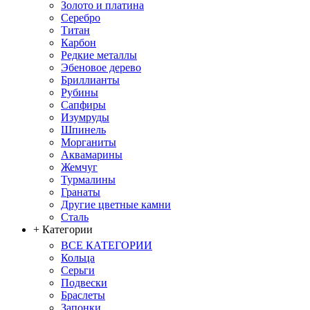
Золото и платина
Серебро
Титан
Карбон
Редкие металлы
Эбеновое дерево
Бриллианты
Рубины
Сапфиры
Изумруды
Шпинель
Морганиты
Аквамарины
Жемчуг
Турмалины
Гранаты
Другие цветные камни
Сталь
+ Категории
ВСЕ КАТЕГОРИИ
Кольца
Серьги
Подвески
Браслеты
Запонки