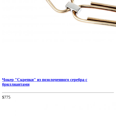
Чокер "Скрепки" из позолоченного серебра с
бриллиантами
$775