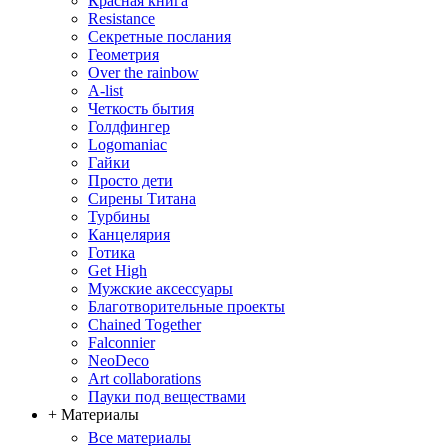
Красная книга
Resistance
Секретные послания
Геометрия
Over the rainbow
A-list
Четкость бытия
Голдфингер
Logomaniac
Гайки
Просто дети
Сирены Титана
Турбины
Канцелярия
Готика
Get High
Мужские аксессуары
Благотворительные проекты
Chained Together
Falconnier
NeoDeco
Аrt collaborations
Пауки под веществами
+ Материалы
Все материалы