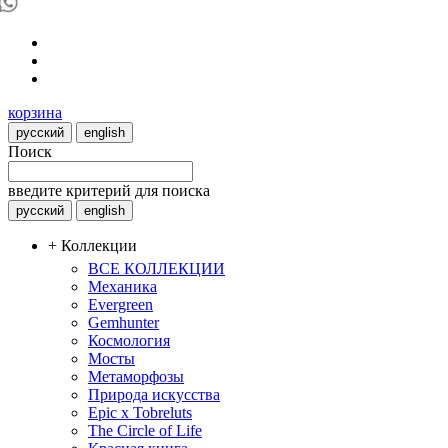
корзина
русский
english
Поиск
введите критерий для поиска
русский
english
+ Коллекции
ВСЕ КОЛЛЕКЦИИ
Механика
Evergreen
Gemhunter
Космология
Мосты
Метаморфозы
Природа искусства
Epic x Tobreluts
The Circle of Life