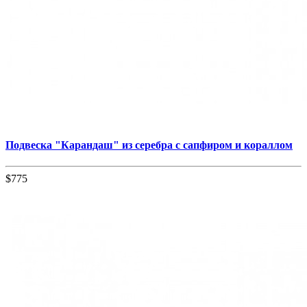
Подвеска "Карандаш" из серебра с сапфиром и кораллом
$775