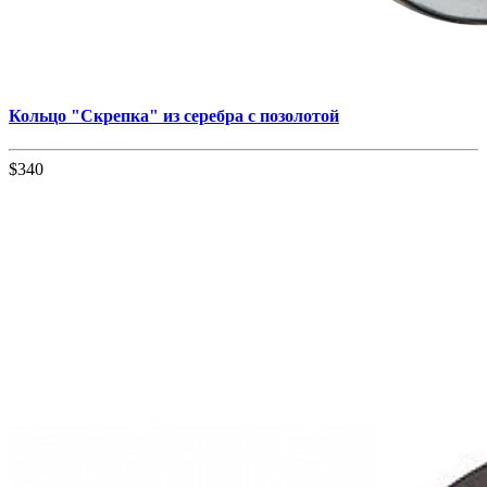
Кольцо "Cкрепка" из серебра с позолотой
$340