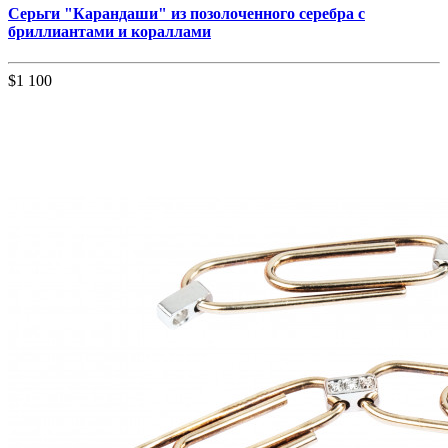
Серьги "Карандаши" из позолоченного серебра с
бриллиантами и кораллами
$1 100